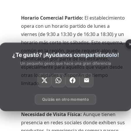
Horario Comercial Partido:
El establecimiento
opera con un horario partido de lunes a
viernes (de 9:30 a 13:30 y de 16:30 a 18:30) y un
horario más corto los sábados. Este esquema,
común en la región, puede requerir algo de
¿Te gustó? ¡Ayúdanos compartiéndolo!
planificación por parte de los visitantes,
Un pequeño gesto que hace una gran diferencia
especialmente para aquellos que viajan desde
otras localidades y disponen de tiempo
limitado.
Quizás en otro momento
Necesidad de Visita Física:
Aunque tienen
presencia en redes sociales donde exhiben sus
productos, la experiencia de compra parece